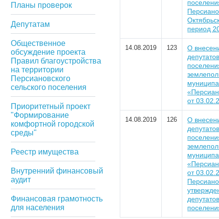
поселения
Планы проверок
Персиано
Октябрьс
Депутатам
период 2
Общественное
14.08.2019
123
О внесен
обсуждение проекта
депутатов
Правил благоустройства
поселени
на территории
землепол
Персиановского
муниципа
сельского поселения
«Персиан
от 03.02.2
Приоритетный проект
"Формирование
14.08.2019
126
О внесен
комфортной городской
депутатов
среды"
поселени
землепол
Реестр имущества
муниципа
«Персиан
Внутренний финансовый
от 03.02.
аудит
Персиано
утвержде
Финансовая грамотность
депутатов
для населения
поселения